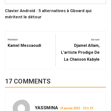
Clavier Android : 5 alternatives à Gboard qui
méritent le détour
Navigation
de
Précédent
Suivant
Précédent:
Suivant:
l’article
Kamel Messaoudi
Djamel Allam,
L’artiste Prodige De
La Chanson Kabyle
17 COMMENTS
YASSMINA
(4 janvier 2021 - 23 h 19