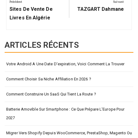
de
Précédent
Suivant
Précédent:
Suivant:
l’article
Sites De Vente De
TAZGART Dahmane
Livres En Algérie
ARTICLES RÉCENTS
Votre Android A Une Date D’expiration, Voici Comment La Trouver
Comment Choisir Sa Niche Affiliation En 2026 ?
Comment Construire Un SaaS Qui Tient La Route ?
Batterie Amovible Sur Smartphone : Ce Que Prépare L’Europe Pour
2027
Migrer Vers Shopify Depuis WooCommerce, PrestaShop, Magento Ou