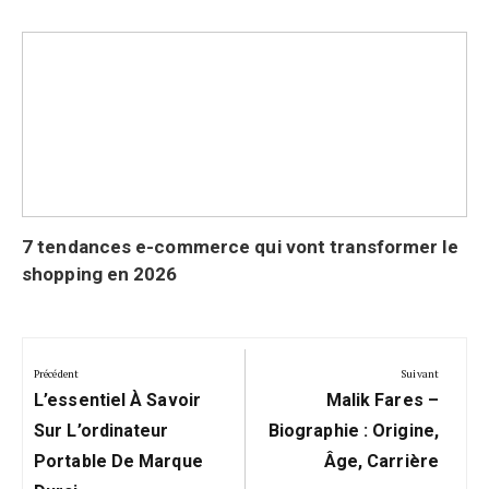
7 tendances e-commerce qui vont transformer le
shopping en 2026
Navigation
de
Précédent
Suivant
Précédent:
Suivant:
l’article
L’essentiel À Savoir
Malik Fares –
Sur L’ordinateur
Biographie : Origine,
Portable De Marque
Âge, Carrière