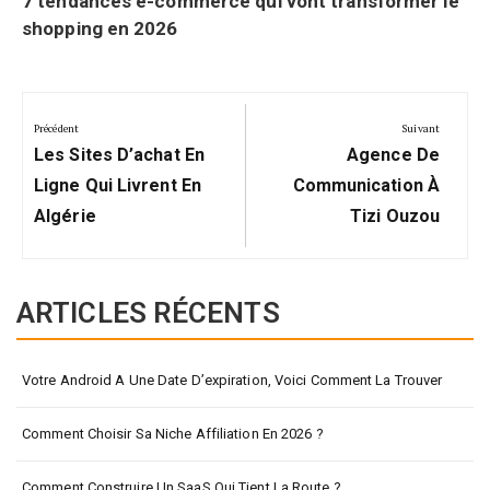
7 tendances e-commerce qui vont transformer le
shopping en 2026
Navigation
de
Précédent
Suivant
Précédent:
Suivant:
l’article
Les Sites D’achat En
Agence De
Ligne Qui Livrent En
Communication À
Algérie
Tizi Ouzou
ARTICLES RÉCENTS
Votre Android A Une Date D’expiration, Voici Comment La Trouver
Comment Choisir Sa Niche Affiliation En 2026 ?
Comment Construire Un SaaS Qui Tient La Route ?