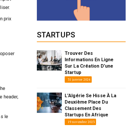
liser.
n prix
STARTUPS
Trouver Des
proposer
Informations En Ligne
Sur La Création D’une
Startup
31 janvier 2024
che
L’Algérie Se Hisse À La
le header,
Deuxième Place Du
Classement Des
Startups En Afrique
ns le
19 novembre 2023