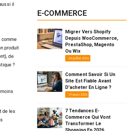
aussi il
E-COMMERCE
Migrer Vers Shopify
Depuis WooCommerce,
t, comme
PrestaShop, Magento
n produit
Ou Wix
nt), de
24 juillet 2026
stique ?
Comment Savoir Si Un
Site Est Fiable Avant
D’acheter En Ligne ?
e moins
19 mars 2026
7 Tendances E-
 de les
Commerce Qui Vont
es
Transformer Le
Shopping En 2026