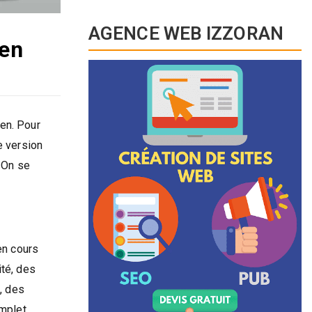
AGENCE WEB IZZORAN
yen
en. Pour
e version
. On se
en cours
ité, des
, des
omplet