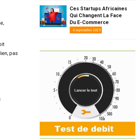
Ces Startups Africaines
Qui Changent La Face
Du E-Commerce
e,
6 septembre 2023
it
dien, pas
s