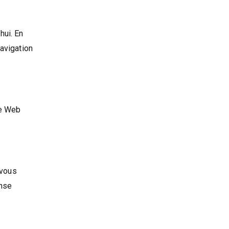
hui. En
navigation
te Web
 vous
onse