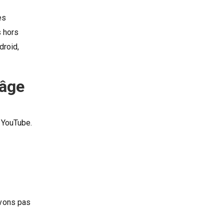
ès
s hors
droid,
’âge
 YouTube.
uvons pas