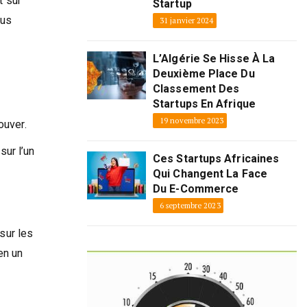
t sur
Startup
ous
31 janvier 2024
L’Algérie Se Hisse À La
Deuxième Place Du
Classement Des
Startups En Afrique
19 novembre 2023
ouver.
sur l’un
Ces Startups Africaines
Qui Changent La Face
Du E-Commerce
6 septembre 2023
sur les
en un