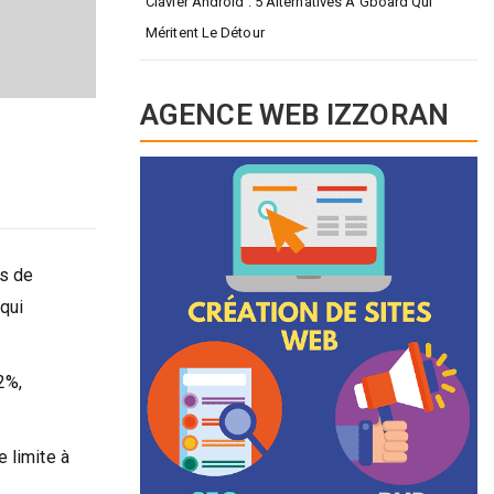
Clavier Android : 5 Alternatives À Gboard Qui
Méritent Le Détour
AGENCE WEB IZZORAN
ns de
 qui
2%,
 limite à