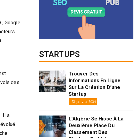
8 , Google
moteurs
u
STARTUPS
est
Trouver Des
Informations En Ligne
nvoie des
Sur La Création D’une
Startup
31 janvier 2024
 Il a
L’Algérie Se Hisse À La
 évolué
Deuxième Place Du
Classement Des
rche