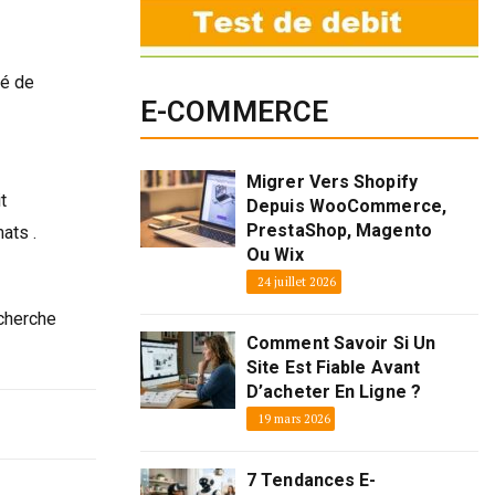
té de
E-COMMERCE
Migrer Vers Shopify
t
Depuis WooCommerce,
PrestaShop, Magento
ats .
Ou Wix
24 juillet 2026
echerche
Comment Savoir Si Un
Site Est Fiable Avant
D’acheter En Ligne ?
19 mars 2026
7 Tendances E-