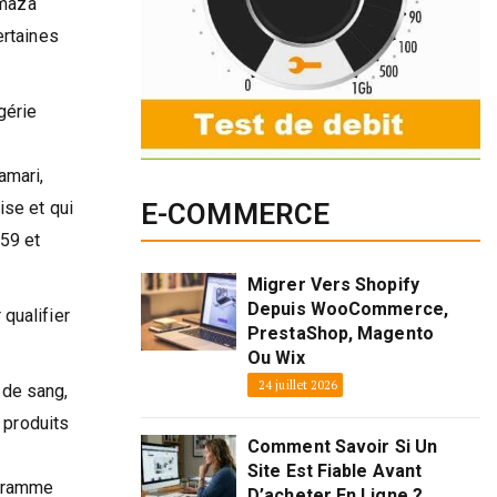
umaza
ertaines
gérie
amari,
ise et qui
E-COMMERCE
959 et
Migrer Vers Shopify
Depuis WooCommerce,
 qualifier
PrestaShop, Magento
Ou Wix
24 juillet 2026
 de sang,
 produits
Comment Savoir Si Un
Site Est Fiable Avant
ogramme
D’acheter En Ligne ?