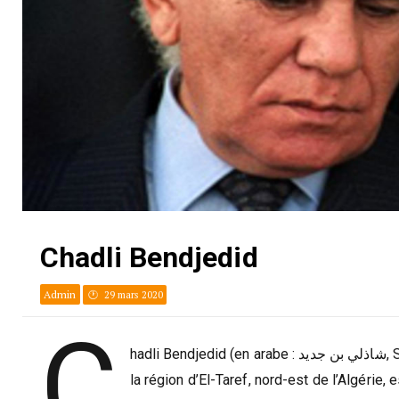
Chadli Bendjedid
Admin
29 mars 2020
C
hadli Bendjedid (en arabe : شاذلي بن جديد, Shâdhlî Bin Jadîd), né le 14 avril 1929 à Seba’a (daira de Bouteldja), dans
la région d’El-Taref, nord-est de l’Algérie,