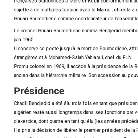
françaises stationnées à Mers el-Kebir conformément aux 
sujette à de multiples tension avec le Maroc , et resta à
Houari Boumediène comme coordonnateur de l’ensemble d
Le colonel Houari Boumediène nomma Bendjedid membre du 
juin 1965.
Il conserve ce poste jusqu’à la mort de Boumediène, attr
étrangères et à Mohamed-Salah Yahiaoui, chef du FLN.
Promu colonel en 1969, il accède à la présidence de la Rép
ancien dans la hiérarchie militaire. Son accession au pouvo
Présidence
Chadli Bendjedid a été élu trois fois en tant que présiden
algérien resté aussi longtemps dans ses fonctions par 
d’exercice, dont quatre en tant qu’élu (les années précéd
Il a pris la décision de libérer le premier président de