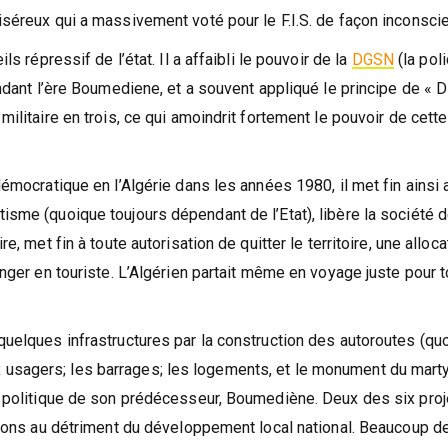
iséreux qui a massivement voté pour le F.I.S. de façon inconscie
ls répressif de l’état. Il a affaibli le pouvoir de la
DGSN
(la poli
endant l’ère Boumediene, et a souvent appliqué le principe de « D
militaire en trois, ce qui amoindrit fortement le pouvoir de cette
démocratique en l’Algérie dans les années 1980, il met fin ainsi 
isme (quoique toujours dépendant de l’Etat), libère la société d
e, met fin à toute autorisation de quitter le territoire, une alloca
anger en touriste. L’Algérien partait même en voyage juste pour 
 quelques infrastructures par la construction des autoroutes (qu
usagers; les barrages; les logements, et le monument du martyr
la politique de son prédécesseur, Boumediène. Deux des six pro
ations au détriment du développement local national. Beaucoup d