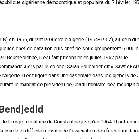
 République algérienne démocratique et populaire du 7 février 19
(FLN) en 1955, durant la Guerre d’Algérie (1954-1962), au sein duq
squelles chef de bataillon puis chef de sous groupement 6 000
i Boumedienne, il est fait prisonnier en juillet 1962 par le
ommandé alors par le colonel Salah Boubnider dit « Sawt el-Ara
l’Algérie. Il est ligoté dans une casemate dans les djebels de Jij
 durant le mandat de président de Chadli ministre des moudjahid
 Bendjedid
 la région militaire de Constantine jusqu’en 1964. Il prit ensui
 la lourde et difficile mission de l’évacuation des forces militair