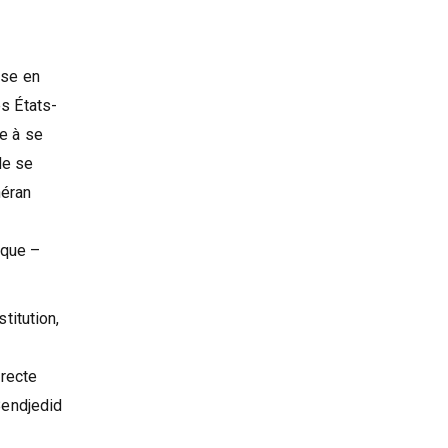
ise en
es États-
ie à se
de se
héran
ique –
titution,
irecte
 Bendjedid