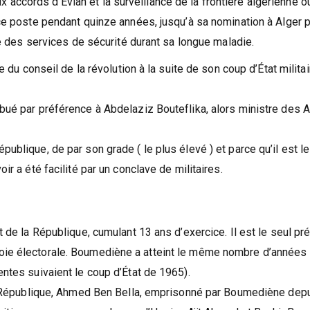
accords d’Évian et la surveillance de la frontière algérienne o
 ce poste pendant quinze années, jusqu’à sa nomination à Alger p
es services de sécurité durant sa longue maladie.
conseil de la révolution à la suite de son coup d’État militai
ibué par préférence à Abdelaziz Bouteflika, alors ministre des A
ublique, de par son grade ( le plus élevé ) et parce qu’il est le
ir a été facilité par un conclave de militaires.
t de la République, cumulant 13 ans d’exercice. Il est le seul pr
voie électorale. Boumediène a atteint le même nombre d’années
entes suivaient le coup d’État de 1965).
 la République, Ahmed Ben Bella, emprisonné par Boumediène depu