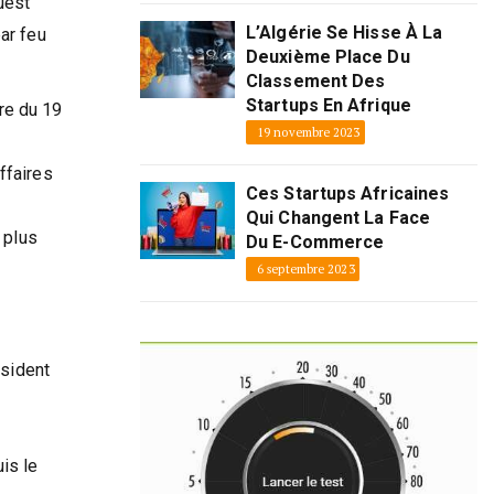
uest
L’Algérie Se Hisse À La
ar feu
Deuxième Place Du
Classement Des
Startups En Afrique
re du 19
19 novembre 2023
ffaires
Ces Startups Africaines
Qui Changent La Face
 plus
Du E-Commerce
6 septembre 2023
ésident
is le