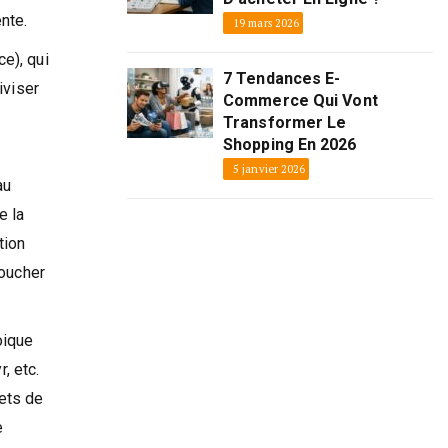
nte.
19 mars 2026
ce), qui
7 Tendances E-
iviser
Commerce Qui Vont
Transformer Le
Shopping En 2026
5 janvier 2026
au
e la
tion
toucher
oique
, etc.
jets de
e