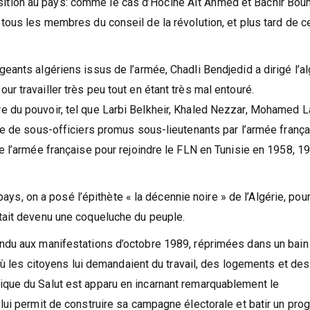
’opposition au pays: comme le cas d’Hocine Aït Ahmed et Bachir Bo
tous les membres du conseil de la révolution, et plus tard de c
eants algériens issus de l’armée, Chadli Bendjedid a dirigé l’al
r travailler très peu tout en étant très mal entouré.
e du pouvoir, tel que Larbi Belkheir, Khaled Nezzar, Mohamed L
te de sous-officiers promus sous-lieutenants par l’armée frança
e l’armée française pour rejoindre le FLN en Tunisie en 1958, 1
 pays, on a posé l’épithète « la décennie noire » de l’Algérie, pour
était devenu une coqueluche du peuple.
ondu aux manifestations d’octobre 1989, réprimées dans un bain
 où les citoyens lui demandaient du travail, des logements et des
ique du Salut est apparu en incarnant remarquablement le
 lui permit de construire sa campagne électorale et batir un pr