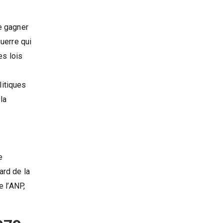
de gagner
guerre qui
es lois
litiques
la
e
ard de la
e l’ANP,