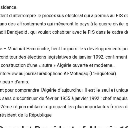
ésidence.
ident d’interrompre le processus électoral qui a permis au FIS 
dans des affrontements qui mèneront le pays à la guerre civile, 
dli Bendjedid , qui voulait cohabiter avec le FIS dans le cadre d
re – Mouloud Hamrouche, tient toujours: les développements po
cond tour des élections législatives de janvier 1992, confirment 
construction d’une « autre » Algérie ouverte et moderne…
 interview au journal arabophone Al-Mohaqaq (L’Enquêteur).
 « peu » d’amis.
 pour comprendre l’Algérie d’aujourd’hui. Il est le seul et uniqu
 sans discontinuer de février 1955 à janvier 1992 : chef maquis
a 2ème région militaire regroupant les plus importantes forces d
président de la République.