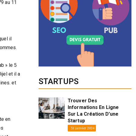
79 au 11
uel il
 hommes.
b » le 5
el et il a
STARTUPS
ines. et
Trouver Des
Informations En Ligne
Sur La Création D’une
te en
Startup
es
31 janvier 2024