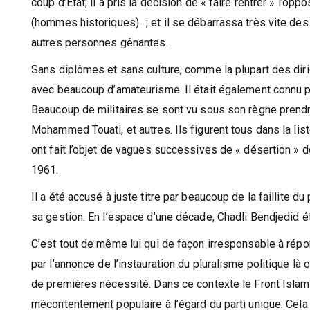
coup d’Etat; il a pris la décision de « faire rentrer » l
(hommes historiques)…; et il se débarrassa très vite des 
autres personnes gênantes.
Sans diplômes et sans culture, comme la plupart des dirig
avec beaucoup d’amateurisme. Il était également connu pou
Beaucoup de militaires se sont vu sous son règne prendr
Mohammed Touati, et autres. Ils figurent tous dans la lis
ont fait l’objet de vagues successives de « désertion » d
1961.
Il a été accusé à juste titre par beaucoup de la faillite du
sa gestion. En l’espace d’une décade, Chadli Bendjedid 
C’est tout de même lui qui de façon irresponsable à rép
par l’annonce de l’instauration du pluralisme politique là
de premières nécessité. Dans ce contexte le Front Islam
mécontentement populaire à l’égard du parti unique. Cela