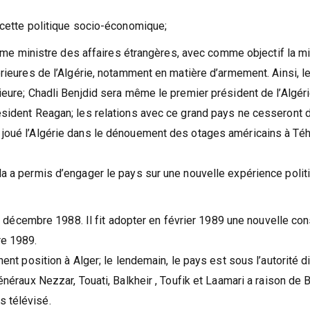
à cette politique socio-économique;
e ministre des affaires étrangères, avec comme objectif la m
érieures de l’Algérie, notamment en matière d’armement. Ainsi, l
rieure; Chadli Benjdid sera même le premier président de l’Algér
résident Reagan; les relations avec ce grand pays ne cesseront 
t joué l’Algérie dans le dénouement des otages américains à Té
ela a permis d’engager le pays sur une nouvelle expérience polit
 22 décembre 1988. Il fit adopter en février 1989 une nouvelle cons
re 1989.
nent position à Alger; le lendemain, le pays est sous l’autorité d
Généraux Nezzar, Touati, Balkheir , Toufik et Laamari a raison de
s télévisé.