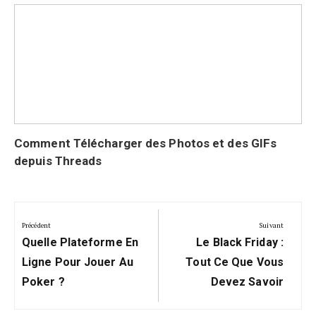
Comment Télécharger des Photos et des GIFs
depuis Threads
Navigation
de
Précédent
Suivant
Précédent:
Suivant:
l’article
Quelle Plateforme En
Le Black Friday :
Ligne Pour Jouer Au
Tout Ce Que Vous
Poker ?
Devez Savoir