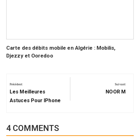
Carte des débits mobile en Algérie : Mobilis,
Djezzy et Ooredoo
Navigation
de
Précédent
Suivant
Précédent:
Suivant:
l’article
Les Meilleures
NOOR M
Astuces Pour IPhone
4 COMMENTS