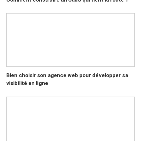
Bien choisir son agence web pour développer sa
visibilité en ligne