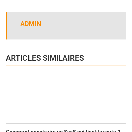
ADMIN
ARTICLES SIMILAIRES
Comment construire un SaaS qui tient la route ?