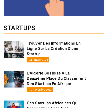
STARTUPS
Trouver Des Informations En
Ligne Sur La Création D’une
Startup
31 janvier 2024
L’Algérie Se Hisse À La
Deuxième Place Du Classement
Des Startups En Afrique
19 novembre 2023
Ces Startups Africaines Qui