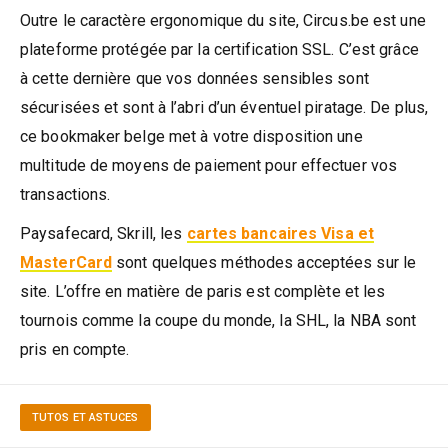
Outre le caractère ergonomique du site, Circus.be est une
plateforme protégée par la certification SSL. C’est grâce
à cette dernière que vos données sensibles sont
sécurisées et sont à l’abri d’un éventuel piratage. De plus,
ce bookmaker belge met à votre disposition une
multitude de moyens de paiement pour effectuer vos
transactions.
Paysafecard, Skrill, les
cartes bancaires Visa et
MasterCard
sont quelques méthodes acceptées sur le
site. L’offre en matière de paris est complète et les
tournois comme la coupe du monde, la SHL, la NBA sont
pris en compte.
TUTOS ET ASTUCES