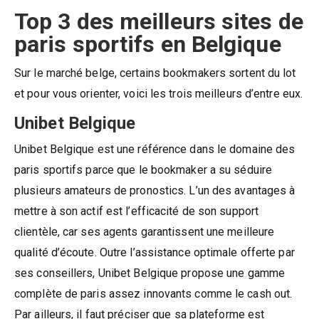
Top 3 des meilleurs sites de
paris sportifs en Belgique
Sur le marché belge, certains bookmakers sortent du lot
et pour vous orienter, voici les trois meilleurs d’entre eux.
Unibet Belgique
Unibet Belgique est une référence dans le domaine des
paris sportifs parce que le bookmaker a su séduire
plusieurs amateurs de pronostics. L’un des avantages à
mettre à son actif est l’efficacité de son support
clientèle, car ses agents garantissent une meilleure
qualité d’écoute. Outre l’assistance optimale offerte par
ses conseillers, Unibet Belgique propose une gamme
complète de paris assez innovants comme le cash out.
Par ailleurs, il faut préciser que sa plateforme est