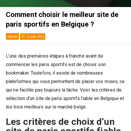
Comment choisir le meilleur site de
paris sportifs en Belgique ?
Admin
3 août 2022
L’une des premières étapes à franchir avant de
commencer les paris sportifs est de choisir son
bookmaker. Toutefois, il existe de nombreuses
plateformes qui vous permettent de placer vos mises, ce
qui ne facilite pas toujours la tâche. Voici les critères de
sélection d’un site de paris sportifs fiable en Belgique et
les trois meilleurs sur le marché belge.
Les critères de choix d’un
site de paris sportifs fiable