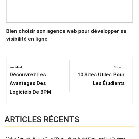
Bien choisir son agence web pour développer sa
visibilité en ligne
Navigation
de
Précédent
Suivant
Précédent:
Suivant:
l’article
Découvrez Les
10 Sites Utiles Pour
Avantages Des
Les Étudiants
Logiciels De BPM
ARTICLES RÉCENTS
Votre Android A Une Date D’expiration, Voici Comment La Trouver