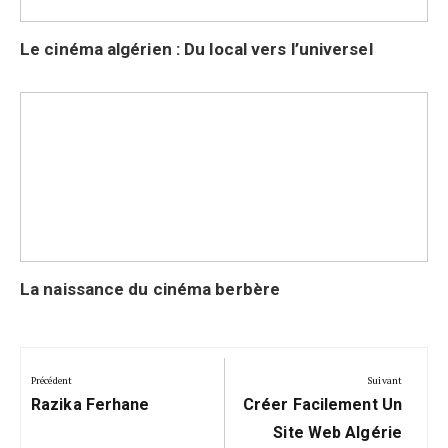
Le cinéma algérien : Du local vers l’universel
La naissance du cinéma berbère
Navigation
de
Précédent
Suivant
Précédent:
Suivant:
l’article
Razika Ferhane
Créer Facilement Un
Site Web Algérie