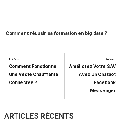
Comment réussir sa formation en big data ?
Navigation
de
Précédent
Suivant
Précédent:
Suivant:
l’article
Comment Fonctionne
Améliorez Votre SAV
Une Veste Chauffante
Avec Un Chatbot
Connectée ?
Facebook
Messenger
ARTICLES RÉCENTS