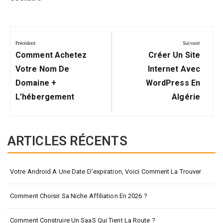
Navigation
de
Précédent
Suivant
Précédent:
Suivant:
l’article
Comment Achetez
Créer Un Site
Votre Nom De
Internet Avec
Domaine +
WordPress En
L’hébergement
Algérie
ARTICLES RÉCENTS
Votre Android A Une Date D’expiration, Voici Comment La Trouver
Comment Choisir Sa Niche Affiliation En 2026 ?
Comment Construire Un SaaS Qui Tient La Route ?