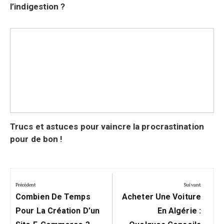
l’indigestion ?
Trucs et astuces pour vaincre la procrastination
pour de bon !
Navigation
de
Précédent
Suivant
Précédent:
Suivant:
l’article
Combien De Temps
Acheter Une Voiture
Pour La Création D’un
En Algérie :