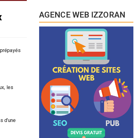
AGENCE WEB IZZORAN
x
s prépayés
ux, les
is d’une