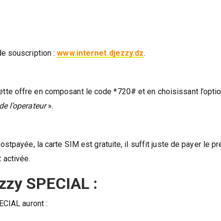
de souscription :
www.internet.djezzy.dz
.
tte offre en composant le code *720# et en choisissant l’opti
de l’operateur
».
stpayée, la carte SIM est gratuite, il suffit juste de payer le p
 activée.
ezzy SPECIAL :
ECIAL auront :