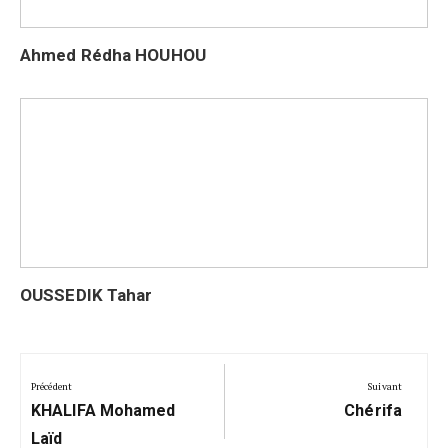
Ahmed Rédha HOUHOU
OUSSEDIK Tahar
Navigation
de
Précédent
Suivant
Précédent:
Suivant:
l’article
KHALIFA Mohamed
Chérifa
Laïd