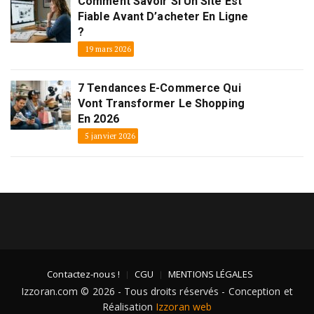
Comment Savoir Si Un Site Est
Fiable Avant D’acheter En Ligne
?
19 mars 2026
7 Tendances E-Commerce Qui
Vont Transformer Le Shopping
En 2026
5 janvier 2026
Contactez-nous !
CGU
MENTIONS LÉGALES
Izzoran.com © 2026 - Tous droits réservés - Conception et
Réalisation
Izzoran web