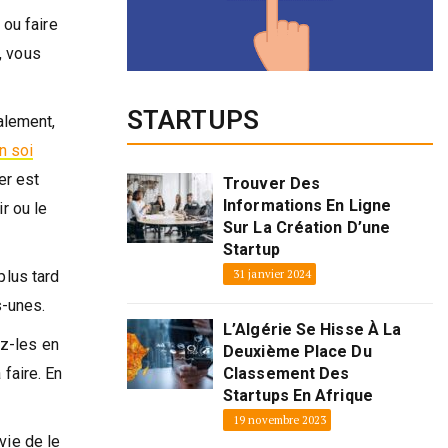
 ou faire
, vous
STARTUPS
ralement,
n soi
er est
Trouver Des
Informations En Ligne
r ou le
Sur La Création D’une
Startup
31 janvier 2024
plus tard
s-unes.
L’Algérie Se Hisse À La
ez-les en
Deuxième Place Du
Classement Des
 faire. En
Startups En Afrique
19 novembre 2023
vie de le