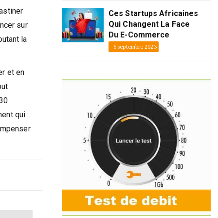
astiner
Ces Startups Africaines
Qui Changent La Face
ncer sur
Du E-Commerce
utant la
6 septembre 2023
er et en
but
 30
ment qui
compenser