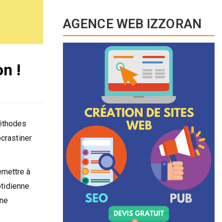
AGENCE WEB IZZORAN
n !
méthodes
ocrastiner
remettre à
otidienne
 ne