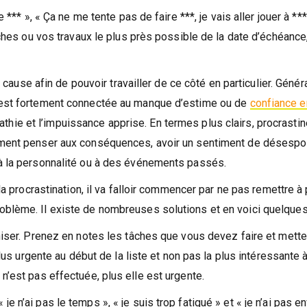
 *** », « Ça ne me tente pas de faire ***, je vais aller jouer à ***
tâches ou vos travaux le plus près possible de la date d’échéance
a cause afin de pouvoir travailler de ce côté en particulier. Géné
n est fortement connectée au manque d’estime ou de
confiance e
apathie et l’impuissance apprise. En termes plus clairs, procrastin
ement penser aux conséquences, avoir un sentiment de désespoi
 à la personnalité ou à des événements passés.
la procrastination, il va falloir commencer par ne pas remettre à 
oblème. Il existe de nombreuses solutions et en voici quelque
aniser. Prenez en notes les tâches que vous devez faire et mett
plus urgente au début de la liste et non pas la plus intéressante à
n’est pas effectuée, plus elle est urgente.
 n’ai pas le temps », « je suis trop fatigué » et « je n’ai pas en