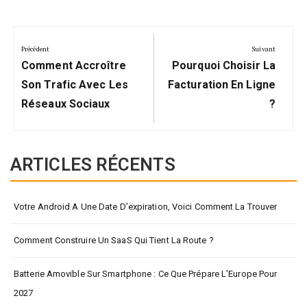
Navigation
de
Précédent
Suivant
Précédent:
Suivant:
l’article
Comment Accroître
Pourquoi Choisir La
Son Trafic Avec Les
Facturation En Ligne
Réseaux Sociaux
?
ARTICLES RÉCENTS
Votre Android A Une Date D’expiration, Voici Comment La Trouver
Comment Construire Un SaaS Qui Tient La Route ?
Batterie Amovible Sur Smartphone : Ce Que Prépare L’Europe Pour
2027