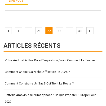
LIRE PLUS
Pagination
Previous
Page
Page
Page
Page
Page
Next
1
…
21
22
23
…
40
des
page
page
publications
ARTICLES RÉCENTS
Votre Android A Une Date D’expiration, Voici Comment La Trouver
Comment Choisir Sa Niche Affiliation En 2026 ?
Comment Construire Un SaaS Qui Tient La Route ?
Batterie Amovible Sur Smartphone : Ce Que Prépare L’Europe Pour
2027